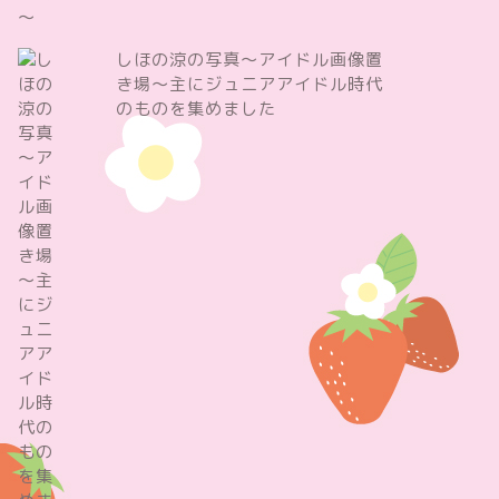
しほの涼の写真～アイドル画像置
き場～主にジュニアアイドル時代
のものを集めました