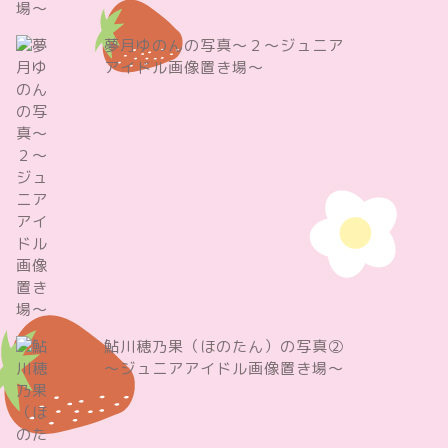
夢月ゆのんの写真～２～ジュニア
アイドル画像置き場～
鮎川穂乃果（ほのたん）の写真②
～ジュニアアイドル画像置き場～