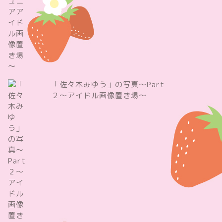
「佐々木みゆう」の写真～Part
２～アイドル画像置き場～