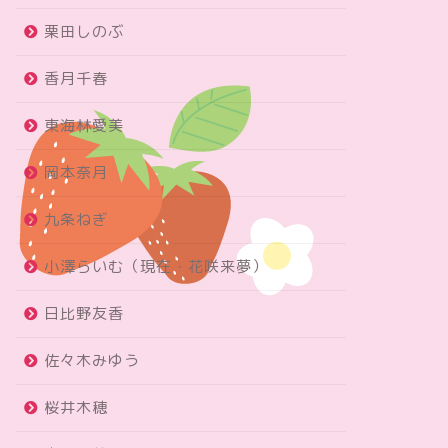
栗田しのぶ
香月千春
東海林愛美
岡本奈月
九条ねぎ
小澤らいむ（現在・花咲来夢）
日比野友香
佐々木みゆう
桜井木穂