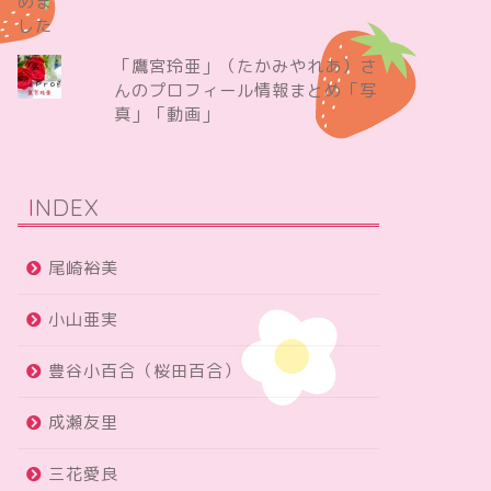
「鷹宮玲亜」（たかみやれあ）さ
んのプロフィール情報まとめ「写
真」「動画」
INDEX
尾崎裕美
小山亜実
豊谷小百合（桜田百合）
成瀬友里
三花愛良