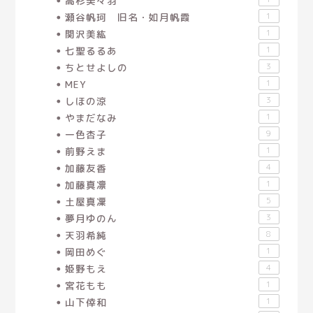
高杉美々羽
瀬谷帆珂 旧名・如月帆霞
1
関沢美紘
1
七聖るるあ
1
ちとせよしの
3
MEY
1
しほの涼
3
やまだなみ
1
一色杏子
9
前野えま
1
加藤友香
4
加藤真凛
1
土屋真凜
5
夢月ゆのん
3
天羽希純
8
岡田めぐ
1
姫野もえ
4
宮花もも
1
山下倖和
1