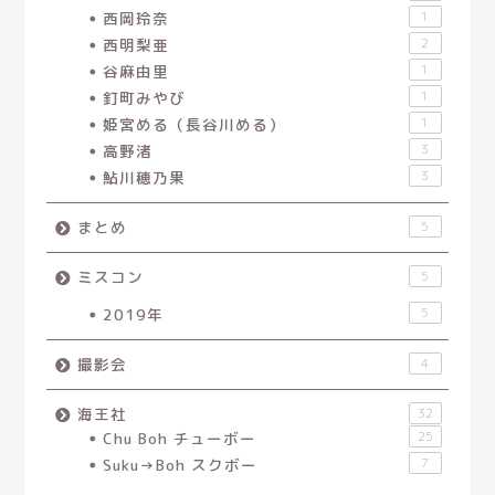
西岡玲奈
1
西明梨亜
2
谷麻由里
1
釘町みやび
1
姫宮める（長谷川める）
1
高野渚
3
鮎川穂乃果
3
まとめ
5
ミスコン
5
2019年
5
撮影会
4
海王社
32
Chu Boh チューボー
25
Suku→Boh スクボー
7