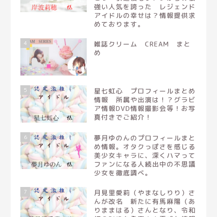
強い人気を誇った レジェンド
アイドルの幸せは？情報提供求
めております。
4
雑誌クリーム CREAM まと
め
5
星七虹心 プロフィールまとめ
情報 所属や出演は！？グラビ
ア情報DVD情報撮影会等！お写
真付きでご紹介！
6
夢月ゆのんのプロフィールまと
め情報。オタクっぽさを感じる
美少女キャラに、深くハマって
ファンになる人続出中の不思議
少女を徹底調べ。
7
月見里愛莉（やまなしりり）さ
んが改名 新たに有馬麻陽（あ
りままはる）さんとなり、令和