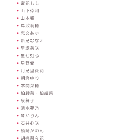
宮花もも
山下倖和
山本響
岸波莉穂
恋文あゆ
新見ななえ
早坂美咲
星七虹心
星野愛
月見里愛莉
朝倉ゆり
本間菜穂
柏綾菜・柏結菜
泉舞子
清水夢乃
琴かりん
石井心咲
綾崎かのん
胡桃梨々花