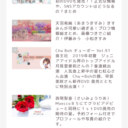
初のDVDも発売！！正式な情報
や、SNSアカウントはどうなる
の？まとめ
8
天羽希純（あまうきすみ）きす
みんが可愛い過ぎる！プロフ情
報総まとめ、画像つきでご紹
介！伊藤みう 小松きすみ
9
Chu Boh チューボー Vol.91
海王社 2019年初夏 ジュニ
アアイドル界のトップアイドル
月見里愛莉さんの７巻連続出
演 人気急上昇中の星七虹心さ
ん出演 Chu→Bohの顔、早坂
美咲さん新作DVD 発売ととも
に特別出演！！
10
西明梨亜（さいみょうりあ）
Moecco８５にてグラビアデビ
ューと同時に１ｓｔDVD発売の
期待の星。予約フォーム付きで
ホームページ
プロフィールや写真の紹介で
す。