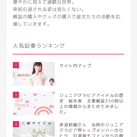
華やかに見えて過酷な世界。
突如引退される姿は見たくない。
雑誌の購入やグッズの購入で彼女たちの活動を応
援していきます。
人気記事ランキング
1
サイト内マップ
2
ジュニアグラビアアイドルの歴
史 総年表 主要雑誌350冊以
上の情報からまとめてみまし
た。
3
岸波莉穂さん 当時のジュニア
グラビア界トップメンバーのひ
とり 引退後もファンからの根