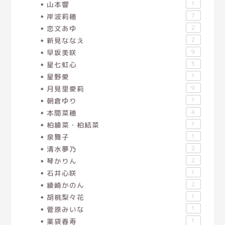
山本響
1
岸波莉穂
7
恋文あゆ
2
新見ななえ
2
早坂美咲
9
星七虹心
5
星野愛
1
月見里愛莉
9
朝倉ゆり
1
本間菜穂
4
柏綾菜・柏結菜
1
泉舞子
1
清水夢乃
2
琴かりん
2
石井心咲
1
綾崎かのん
2
胡桃梨々花
1
菅原みいな
1
薬袋春寿
1