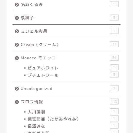
名取くるみ
1
泉舞子
3
ミシェル彩果
1
Cream（クリーム）
37
Moecco モエッコ
34
ピュアホワイト
1
プチエトワール
3
Uncategorized
3
プロフ情報
115
大川優羽
1
鷹宮玲亜（たかみやれあ）
1
長澤みな
1
1