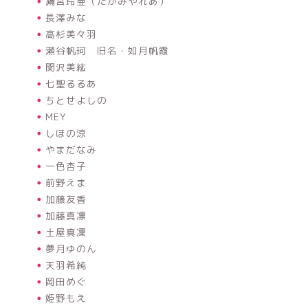
鷹宮玲亜（たかみやれあ）
長澤みな
高杉美々羽
瀬谷帆珂 旧名・如月帆霞
関沢美紘
七聖るるあ
ちとせよしの
MEY
しほの涼
やまだなみ
一色杏子
前野えま
加藤友香
加藤真凛
土屋真凜
夢月ゆのん
天羽希純
岡田めぐ
姫野もえ