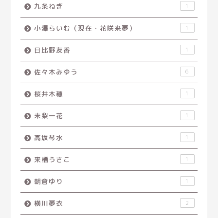
九条ねぎ
1
小澤らいむ（現在・花咲来夢）
1
日比野友香
1
佐々木みゆう
6
桜井木穂
1
未梨一花
1
高坂琴水
1
来栖うさこ
1
朝倉ゆり
1
横川夢衣
2