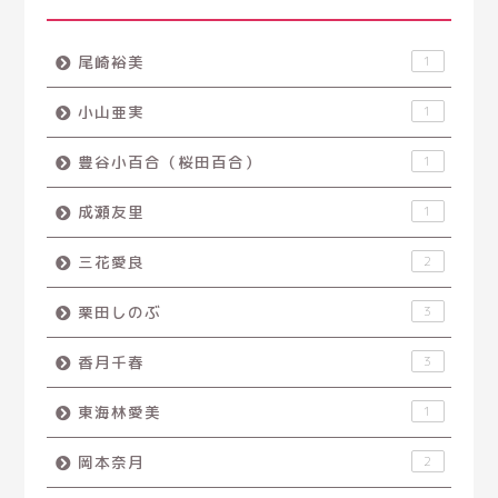
尾崎裕美
1
小山亜実
1
豊谷小百合（桜田百合）
1
成瀬友里
1
三花愛良
2
栗田しのぶ
3
香月千春
3
東海林愛美
1
岡本奈月
2