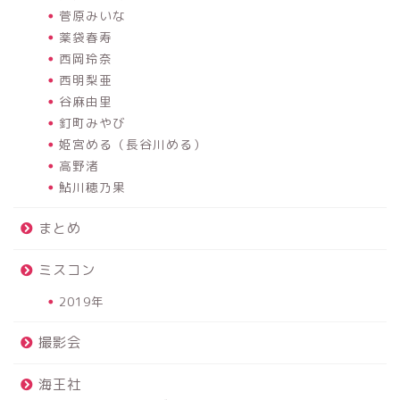
菅原みいな
薬袋春寿
西岡玲奈
西明梨亜
谷麻由里
釘町みやび
姫宮める（長谷川める）
高野渚
鮎川穂乃果
まとめ
ミスコン
2019年
撮影会
海王社