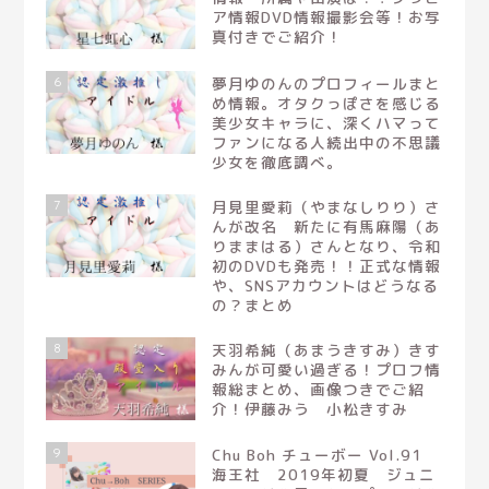
ア情報DVD情報撮影会等！お写
真付きでご紹介！
6
夢月ゆのんのプロフィールまと
め情報。オタクっぽさを感じる
美少女キャラに、深くハマって
ファンになる人続出中の不思議
少女を徹底調べ。
7
月見里愛莉（やまなしりり）さ
んが改名 新たに有馬麻陽（あ
りままはる）さんとなり、令和
初のDVDも発売！！正式な情報
や、SNSアカウントはどうなる
の？まとめ
8
天羽希純（あまうきすみ）きす
みんが可愛い過ぎる！プロフ情
報総まとめ、画像つきでご紹
介！伊藤みう 小松きすみ
9
Chu Boh チューボー Vol.91
海王社 2019年初夏 ジュニ