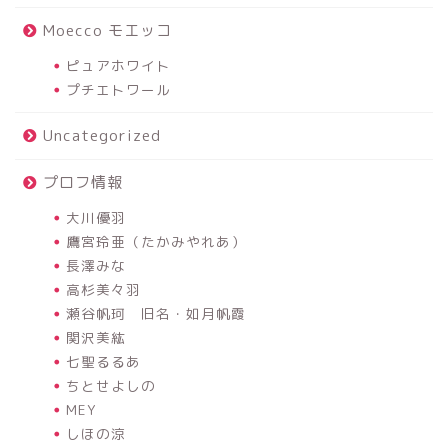
Moecco モエッコ
ピュアホワイト
プチエトワール
Uncategorized
プロフ情報
大川優羽
鷹宮玲亜（たかみやれあ）
長澤みな
高杉美々羽
瀬谷帆珂 旧名・如月帆霞
関沢美紘
七聖るるあ
ちとせよしの
MEY
しほの涼