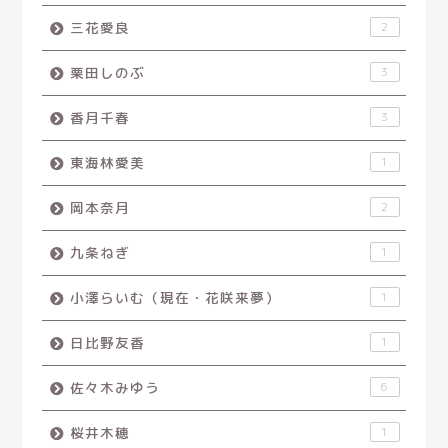
三花愛良
2
栗田しのぶ
3
香月千春
3
東海林愛美
1
岡本奈月
2
九条ねぎ
1
小澤らいむ（現在・花咲来夢）
1
日比野友香
1
佐々木みゆう
6
桜井木穂
1