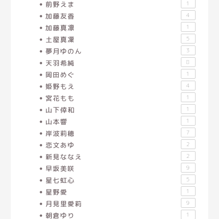
前野えま
1
加藤友香
4
加藤真凛
1
土屋真凜
5
夢月ゆのん
3
天羽希純
8
岡田めぐ
1
姫野もえ
4
宮花もも
1
山下倖和
1
山本響
1
岸波莉穂
7
恋文あゆ
2
新見ななえ
2
早坂美咲
9
星七虹心
5
星野愛
1
月見里愛莉
9
朝倉ゆり
1