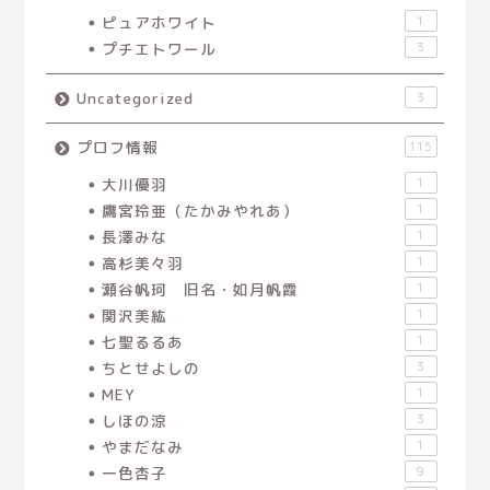
ピュアホワイト
1
プチエトワール
3
Uncategorized
3
プロフ情報
115
大川優羽
1
鷹宮玲亜（たかみやれあ）
1
長澤みな
1
高杉美々羽
1
瀬谷帆珂 旧名・如月帆霞
1
関沢美紘
1
七聖るるあ
1
ちとせよしの
3
MEY
1
しほの涼
3
やまだなみ
1
一色杏子
9