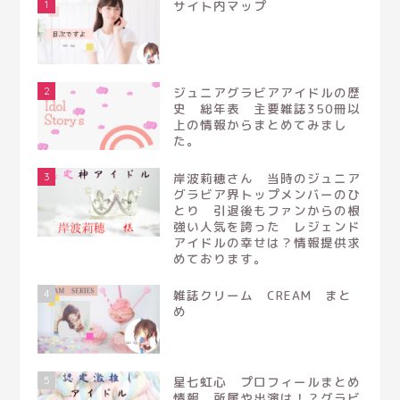
1
サイト内マップ
2
ジュニアグラビアアイドルの歴
史 総年表 主要雑誌350冊以
上の情報からまとめてみまし
た。
3
岸波莉穂さん 当時のジュニア
グラビア界トップメンバーのひ
とり 引退後もファンからの根
強い人気を誇った レジェンド
アイドルの幸せは？情報提供求
めております。
4
雑誌クリーム CREAM まと
め
5
星七虹心 プロフィールまとめ
情報 所属や出演は！？グラビ