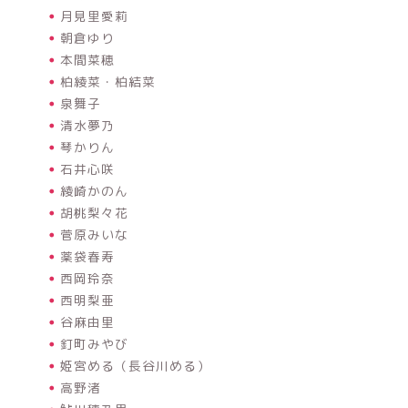
月見里愛莉
朝倉ゆり
本間菜穂
柏綾菜・柏結菜
泉舞子
清水夢乃
琴かりん
石井心咲
綾崎かのん
胡桃梨々花
菅原みいな
薬袋春寿
西岡玲奈
西明梨亜
谷麻由里
釘町みやび
姫宮める（長谷川める）
高野渚