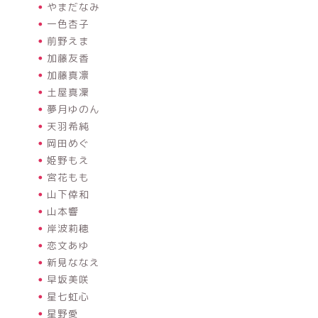
やまだなみ
一色杏子
前野えま
加藤友香
加藤真凛
土屋真凜
夢月ゆのん
天羽希純
岡田めぐ
姫野もえ
宮花もも
山下倖和
山本響
岸波莉穂
恋文あゆ
新見ななえ
早坂美咲
星七虹心
星野愛