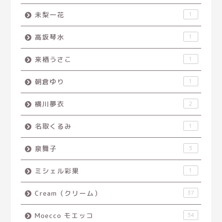
未梨一花
1
高坂琴水
1
来栖うさこ
1
朝倉ゆり
1
横川夢衣
2
名取くるみ
1
泉舞子
3
ミシェル彩果
1
Cream（クリーム）
37
Moecco モエッコ
34