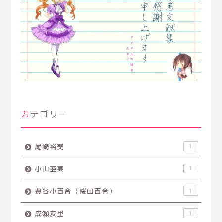
カテゴリー
尾崎裕美
1
小山亜実
1
豊谷小百合（桜田百合）
1
成瀬友里
1