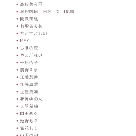
高杉美々羽
瀬谷帆珂 旧名・如月帆霞
関沢美紘
七聖るるあ
ちとせよしの
MEY
しほの涼
やまだなみ
一色杏子
前野えま
加藤友香
加藤真凛
土屋真凜
夢月ゆのん
天羽希純
岡田めぐ
姫野もえ
宮花もも
山下倖和