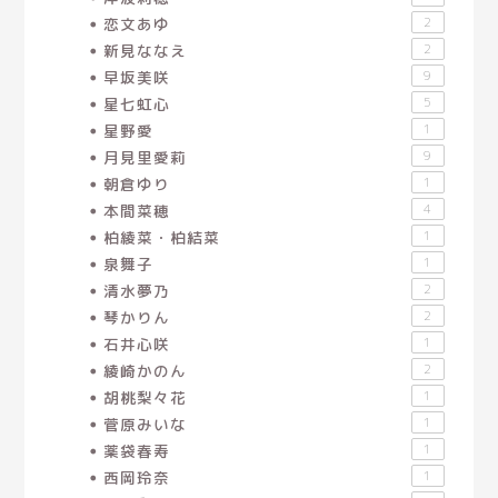
恋文あゆ
2
新見ななえ
2
早坂美咲
9
星七虹心
5
星野愛
1
月見里愛莉
9
朝倉ゆり
1
本間菜穂
4
柏綾菜・柏結菜
1
泉舞子
1
清水夢乃
2
琴かりん
2
石井心咲
1
綾崎かのん
2
胡桃梨々花
1
菅原みいな
1
薬袋春寿
1
西岡玲奈
1