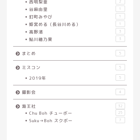
西明梨亜
2
谷麻由里
1
釘町みやび
1
姫宮める（長谷川める）
1
高野渚
3
鮎川穂乃果
3
まとめ
5
ミスコン
5
2019年
5
撮影会
4
海王社
32
Chu Boh チューボー
25
Suku→Boh スクボー
7