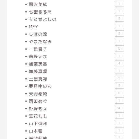
関沢美紘
1
七聖るるあ
1
ちとせよしの
3
MEY
1
しほの涼
3
やまだなみ
1
一色杏子
9
前野えま
1
加藤友香
4
加藤真凛
1
土屋真凜
5
夢月ゆのん
3
天羽希純
8
岡田めぐ
1
姫野もえ
4
宮花もも
1
山下倖和
1
山本響
1
岸波莉穂
7