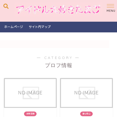
ホームページ
サイト内マップ
― CATEGORY ―
プロフ情報
本間菜穂
星七虹心