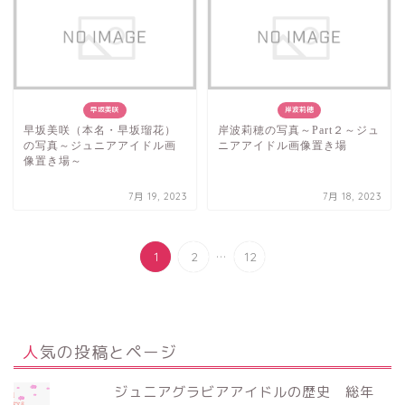
早坂美咲
岸波莉穂
早坂美咲（本名・早坂瑠花）
岸波莉穂の写真～Part２～ジュ
の写真～ジュニアアイドル画
ニアアイドル画像置き場
像置き場～
7月 19, 2023
7月 18, 2023
...
1
2
12
人気の投稿とページ
ジュニアグラビアアイドルの歴史 総年