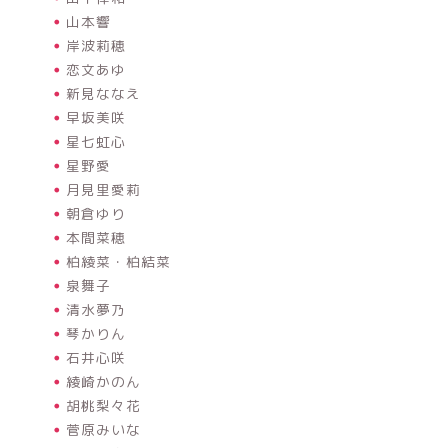
山本響
岸波莉穂
恋文あゆ
新見ななえ
早坂美咲
星七虹心
星野愛
月見里愛莉
朝倉ゆり
本間菜穂
柏綾菜・柏結菜
泉舞子
清水夢乃
琴かりん
石井心咲
綾崎かのん
胡桃梨々花
菅原みいな