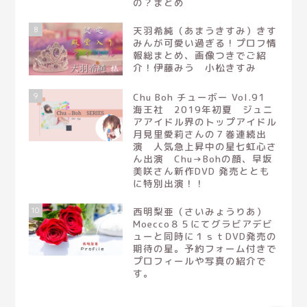
の？まとめ
8
天羽希純（あまうきすみ）きす
みんが可愛い過ぎる！プロフ情
報総まとめ、画像つきでご紹
介！伊藤みう 小松きすみ
9
Chu Boh チューボー Vol.91
海王社 2019年初夏 ジュニ
アアイドル界のトップアイドル
月見里愛莉さんの７巻連続出
演 人気急上昇中の星七虹心さ
ん出演 Chu→Bohの顔、早坂
美咲さん新作DVD 発売ととも
に特別出演！！
10
西明梨亜（さいみょうりあ）
ホームページ
Moecco８５にてグラビアデビ
ューと同時に１ｓｔDVD発売の
期待の星。予約フォーム付きで
サイト内マップ
プロフィールや写真の紹介で
す。