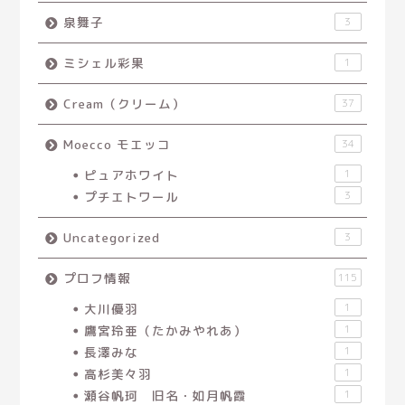
泉舞子
3
ミシェル彩果
1
Cream（クリーム）
37
Moecco モエッコ
34
ピュアホワイト
1
プチエトワール
3
Uncategorized
3
プロフ情報
115
大川優羽
1
鷹宮玲亜（たかみやれあ）
1
長澤みな
1
高杉美々羽
1
瀬谷帆珂 旧名・如月帆霞
1