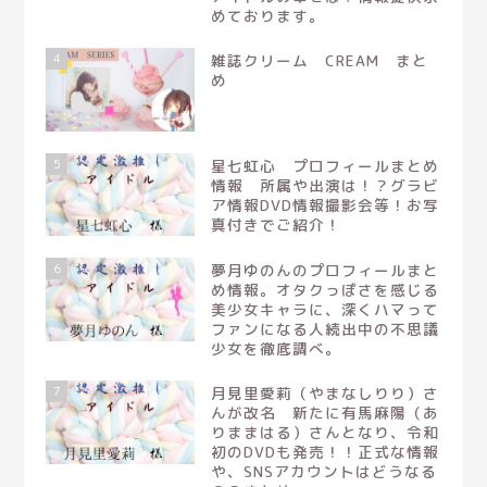
めております。
4
雑誌クリーム CREAM まと
め
5
星七虹心 プロフィールまとめ
情報 所属や出演は！？グラビ
ア情報DVD情報撮影会等！お写
真付きでご紹介！
6
夢月ゆのんのプロフィールまと
め情報。オタクっぽさを感じる
美少女キャラに、深くハマって
ファンになる人続出中の不思議
少女を徹底調べ。
7
月見里愛莉（やまなしりり）さ
んが改名 新たに有馬麻陽（あ
りままはる）さんとなり、令和
初のDVDも発売！！正式な情報
や、SNSアカウントはどうなる