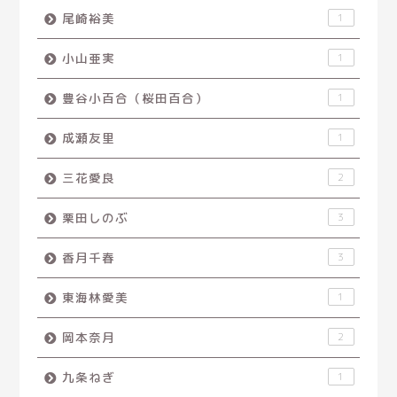
尾崎裕美
1
小山亜実
1
豊谷小百合（桜田百合）
1
成瀬友里
1
三花愛良
2
栗田しのぶ
3
香月千春
3
東海林愛美
1
岡本奈月
2
九条ねぎ
1