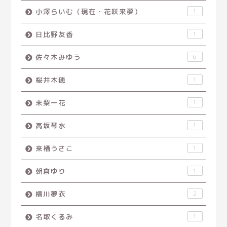
小澤らいむ（現在・花咲来夢）
1
日比野友香
1
佐々木みゆう
6
桜井木穂
1
未梨一花
1
高坂琴水
1
来栖うさこ
1
朝倉ゆり
1
横川夢衣
2
名取くるみ
1