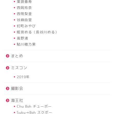
薬袋春寿
西岡玲奈
西明梨亜
谷麻由里
釘町みやび
姫宮める（長谷川める）
高野渚
鮎川穂乃果
まとめ
ミスコン
2019年
撮影会
海王社
Chu Boh チューボー
Suku→Boh スクボー