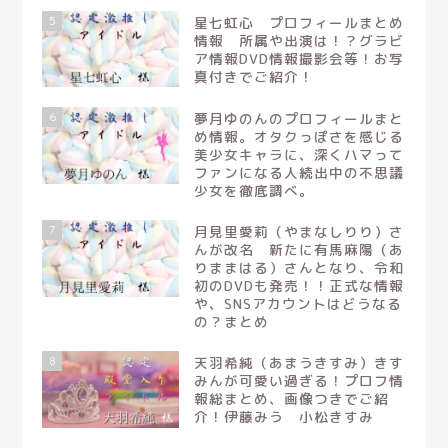
5
星七虹心 プロフィールまとめ
情報 所属や出演は！？グラビ
ア情報DVD情報撮影会等！お写
真付きでご紹介！
6
夢月ゆのんのプロフィールまと
め情報。オタクっぽさを感じる
美少女キャラに、深くハマって
ファンになる人続出中の不思議
少女を徹底調べ。
7
月見里愛莉（やまなしりり）さ
んが改名 新たに有馬麻陽（あ
りままはる）さんとなり、令和
初のDVDも発売！！正式な情報
や、SNSアカウントはどうなる
の？まとめ
8
天羽希純（あまうきすみ）きす
みんが可愛い過ぎる！プロフ情
報総まとめ、画像つきでご紹
介！伊藤みう 小松きすみ