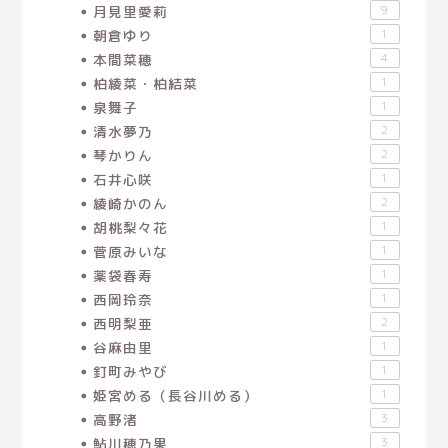
月見里愛莉
9
朝倉ゆり
1
本間菜穂
4
柏綾菜・柏結菜
1
泉舞子
1
清水夢乃
2
琴かりん
2
石井心咲
1
綾崎かのん
2
胡桃梨々花
1
菅原みいな
1
薬袋春寿
1
西岡玲奈
1
西明梨亜
2
谷麻由里
1
釘町みやび
1
姫宮める（長谷川める）
1
高野渚
3
鮎川穂乃果
3