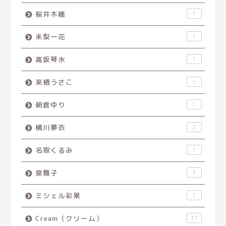
桜井木穂
1
未梨一花
1
高坂琴水
1
来栖うさこ
1
朝倉ゆり
1
横川夢衣
2
名取くるみ
1
泉舞子
3
ミシェル彩果
1
Cream（クリーム）
37