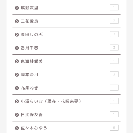
成瀬友里
1
三花愛良
2
栗田しのぶ
3
香月千春
3
東海林愛美
1
岡本奈月
2
九条ねぎ
1
小澤らいむ（現在・花咲来夢）
1
日比野友香
1
佐々木みゆう
6