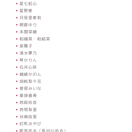
星七虹心
星野愛
月見里愛莉
朝倉ゆり
本間菜穂
柏綾菜・柏結菜
泉舞子
清水夢乃
琴かりん
石井心咲
綾崎かのん
胡桃梨々花
菅原みいな
薬袋春寿
西岡玲奈
西明梨亜
谷麻由里
釘町みやび
姫宮める（長谷川める）