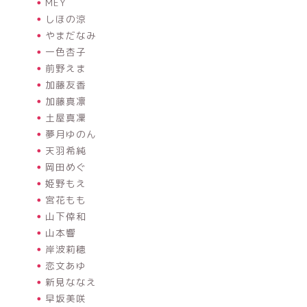
MEY
しほの涼
やまだなみ
一色杏子
前野えま
加藤友香
加藤真凛
土屋真凜
夢月ゆのん
天羽希純
岡田めぐ
姫野もえ
宮花もも
山下倖和
山本響
岸波莉穂
恋文あゆ
新見ななえ
早坂美咲