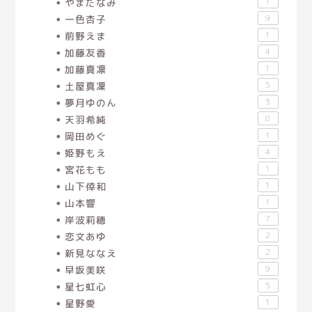
やまだなみ
1
一色杏子
9
前野えま
1
加藤友香
4
加藤真凛
1
土屋真凜
5
夢月ゆのん
3
天羽希純
8
岡田めぐ
1
姫野もえ
4
宮花もも
1
山下倖和
1
山本響
1
岸波莉穂
7
恋文あゆ
2
新見ななえ
2
早坂美咲
9
星七虹心
5
星野愛
1