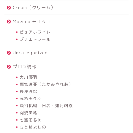
Cream（クリーム）
Moecco モエッコ
ピュアホワイト
プチエトワール
Uncategorized
プロフ情報
大川優羽
鷹宮玲亜（たかみやれあ）
長澤みな
高杉美々羽
瀬谷帆珂 旧名・如月帆霞
関沢美紘
七聖るるあ
ちとせよしの