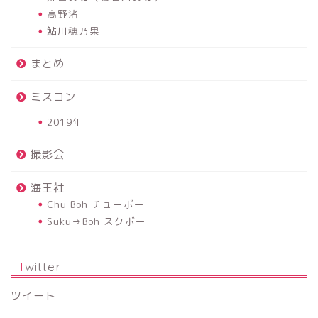
高野渚
鮎川穂乃果
まとめ
ミスコン
2019年
撮影会
海王社
Chu Boh チューボー
Suku→Boh スクボー
Twitter
ツイート