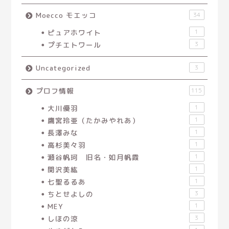
Moecco モエッコ
34
ピュアホワイト
1
プチエトワール
3
Uncategorized
3
プロフ情報
115
大川優羽
1
鷹宮玲亜（たかみやれあ）
1
長澤みな
1
高杉美々羽
1
瀬谷帆珂 旧名・如月帆霞
1
関沢美紘
1
七聖るるあ
1
ちとせよしの
3
MEY
1
しほの涼
3