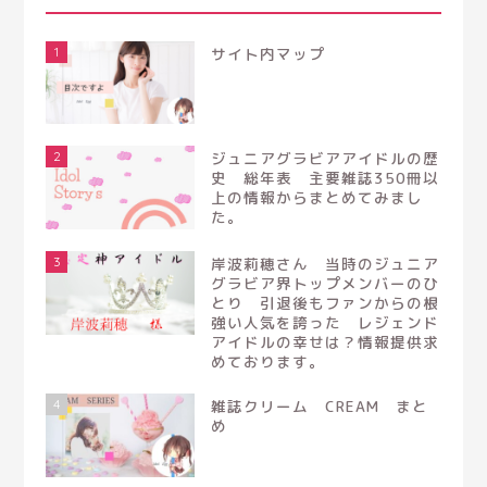
1
サイト内マップ
2
ジュニアグラビアアイドルの歴
史 総年表 主要雑誌350冊以
上の情報からまとめてみまし
た。
3
岸波莉穂さん 当時のジュニア
グラビア界トップメンバーのひ
とり 引退後もファンからの根
強い人気を誇った レジェンド
アイドルの幸せは？情報提供求
めております。
4
雑誌クリーム CREAM まと
め