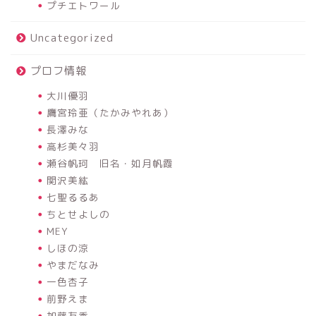
プチエトワール
Uncategorized
プロフ情報
大川優羽
鷹宮玲亜（たかみやれあ）
長澤みな
高杉美々羽
瀬谷帆珂 旧名・如月帆霞
関沢美紘
七聖るるあ
ちとせよしの
MEY
しほの涼
やまだなみ
一色杏子
前野えま
加藤友香