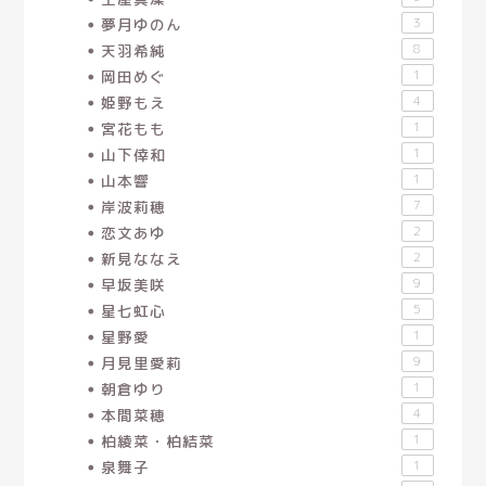
夢月ゆのん
3
天羽希純
8
岡田めぐ
1
姫野もえ
4
宮花もも
1
山下倖和
1
山本響
1
岸波莉穂
7
恋文あゆ
2
新見ななえ
2
早坂美咲
9
星七虹心
5
星野愛
1
月見里愛莉
9
朝倉ゆり
1
本間菜穂
4
柏綾菜・柏結菜
1
泉舞子
1