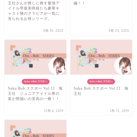
王社さんが推しに推す最強ア
編！！
イドル早坂美咲様たち豪華キ
ャスト陣のグラビアが一気に
見られるお得シリーズ。
9月 10, 2020
3月 23, 2020
Suku→Boh スクボー
Suku→Boh スクボー
Suku Boh スクボー Vol.13 海
Suku Boh スクボー Vol.12 海
王社 ジュニアアイドル界の
王社
星が勢揃いの至高の一冊！！
12月 6, 2019
1月 12, 2019