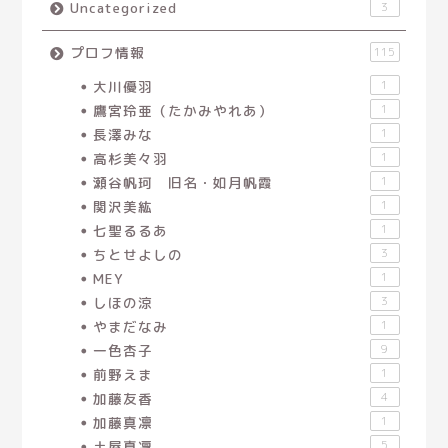
Uncategorized
3
プロフ情報
115
大川優羽
1
鷹宮玲亜（たかみやれあ）
1
長澤みな
1
高杉美々羽
1
瀬谷帆珂 旧名・如月帆霞
1
関沢美紘
1
七聖るるあ
1
ちとせよしの
3
MEY
1
しほの涼
3
やまだなみ
1
一色杏子
9
前野えま
1
加藤友香
4
加藤真凛
1
土屋真凜
5