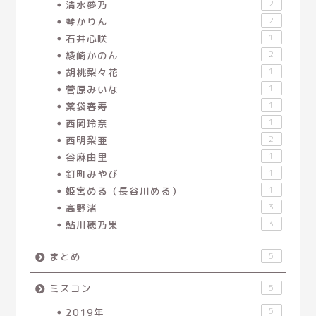
清水夢乃
2
琴かりん
2
石井心咲
1
綾崎かのん
2
胡桃梨々花
1
菅原みいな
1
薬袋春寿
1
西岡玲奈
1
西明梨亜
2
谷麻由里
1
釘町みやび
1
姫宮める（長谷川める）
1
高野渚
3
鮎川穂乃果
3
まとめ
5
ミスコン
5
2019年
5