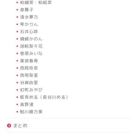
柏綾菜・柏結菜
泉舞子
清水夢乃
琴かりん
石井心咲
綾崎かのん
胡桃梨々花
菅原みいな
薬袋春寿
西岡玲奈
西明梨亜
谷麻由里
釘町みやび
姫宮める（長谷川める）
高野渚
鮎川穂乃果
まとめ