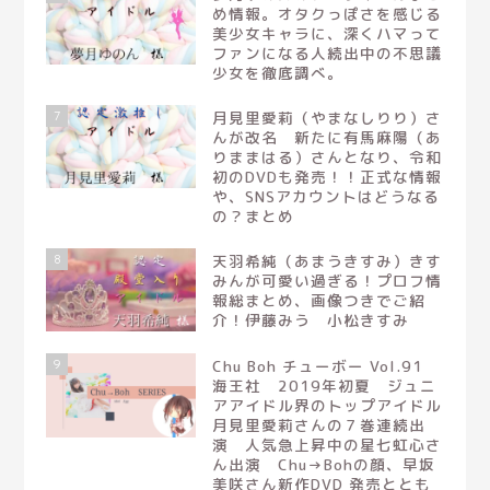
め情報。オタクっぽさを感じる
美少女キャラに、深くハマって
ファンになる人続出中の不思議
少女を徹底調べ。
7
月見里愛莉（やまなしりり）さ
んが改名 新たに有馬麻陽（あ
りままはる）さんとなり、令和
初のDVDも発売！！正式な情報
や、SNSアカウントはどうなる
の？まとめ
8
天羽希純（あまうきすみ）きす
みんが可愛い過ぎる！プロフ情
報総まとめ、画像つきでご紹
介！伊藤みう 小松きすみ
9
Chu Boh チューボー Vol.91
海王社 2019年初夏 ジュニ
アアイドル界のトップアイドル
月見里愛莉さんの７巻連続出
演 人気急上昇中の星七虹心さ
ん出演 Chu→Bohの顔、早坂
美咲さん新作DVD 発売ととも