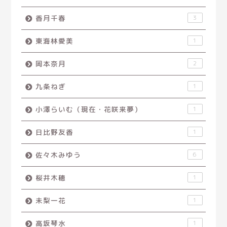
香月千春
3
東海林愛美
1
岡本奈月
2
九条ねぎ
1
小澤らいむ（現在・花咲来夢）
1
日比野友香
1
佐々木みゆう
6
桜井木穂
1
未梨一花
1
高坂琴水
1