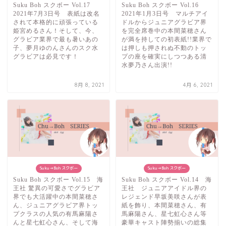
Suku Boh スクボー Vol.17
Suku Boh スクボー Vol.16
2021年7月3日号 表紙は改名
2021年1月3日号 マルチアイ
されて本格的に頑張っている
ドルからジュニアグラビア界
姫宮めるさん！そして、今、
を完全席巻中の本間菜穂さん
グラビア業界で最も暑いあの
が満を持しての初表紙!!業界で
子、夢月ゆのんさんのスク水
は押しも押されぬ不動のトッ
グラビアは必見です！
プの座を確実にしつつある清
水夢乃さん出演!!
8月 8, 2021
4月 6, 2021
Suku→Boh スクボー
Suku→Boh スクボー
Suku Boh スクボー Vol.15 海
Suku Boh スクボー Vol.14 海
王社 驚異の可愛さでグラビア
王社 ジュニアアイドル界の
界でも大活躍中の本間菜穂さ
レジェンド早坂美咲さんが表
ん、ジュニアグラビア界トッ
紙を飾り、本間菜穂さん、有
プクラスの人気の有馬麻陽さ
馬麻陽さん、星七虹心さん等
んと星七虹心さん、そして海
豪華キャスト陣勢揃いの総集