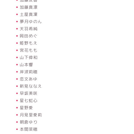
加藤真凛
土屋真凜
夢月ゆのん
天羽希純
岡田めぐ
姫野もえ
宮花もも
山下倖和
山本響
岸波莉穂
恋文あゆ
新見ななえ
早坂美咲
星七虹心
星野愛
月見里愛莉
朝倉ゆり
本間菜穂