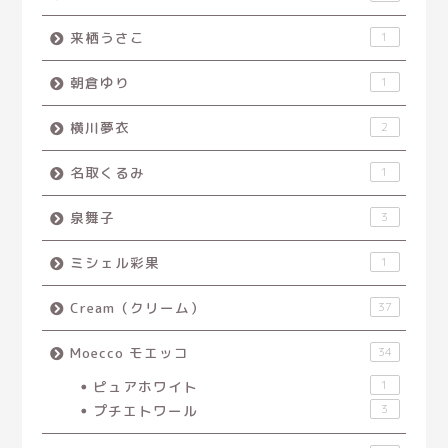
来栖うさこ
1
朝倉ゆり
1
横川夢衣
2
名取くるみ
1
泉舞子
3
ミシェル彩果
1
Cream（クリーム）
37
Moecco モエッコ
34
ピュアホワイト
1
プチエトワール
3