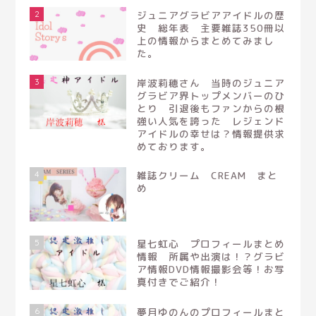
2
ジュニアグラビアアイドルの歴
史 総年表 主要雑誌350冊以
上の情報からまとめてみまし
た。
3
岸波莉穂さん 当時のジュニア
グラビア界トップメンバーのひ
とり 引退後もファンからの根
強い人気を誇った レジェンド
アイドルの幸せは？情報提供求
めております。
4
雑誌クリーム CREAM まと
め
5
星七虹心 プロフィールまとめ
情報 所属や出演は！？グラビ
ア情報DVD情報撮影会等！お写
真付きでご紹介！
6
夢月ゆのんのプロフィールまと