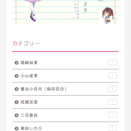
カテゴリー
尾崎裕美
1
小山亜実
1
豊谷小百合（桜田百合）
1
成瀬友里
1
三花愛良
2
栗田しのぶ
3