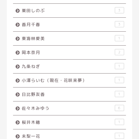
栗田しのぶ
3
香月千春
3
東海林愛美
1
岡本奈月
2
九条ねぎ
1
小澤らいむ（現在・花咲来夢）
1
日比野友香
1
佐々木みゆう
6
桜井木穂
1
未梨一花
1