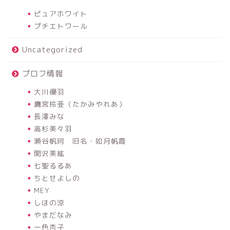
ピュアホワイト
プチエトワール
Uncategorized
プロフ情報
大川優羽
鷹宮玲亜（たかみやれあ）
長澤みな
高杉美々羽
瀬谷帆珂 旧名・如月帆霞
関沢美紘
七聖るるあ
ちとせよしの
MEY
しほの涼
やまだなみ
一色杏子