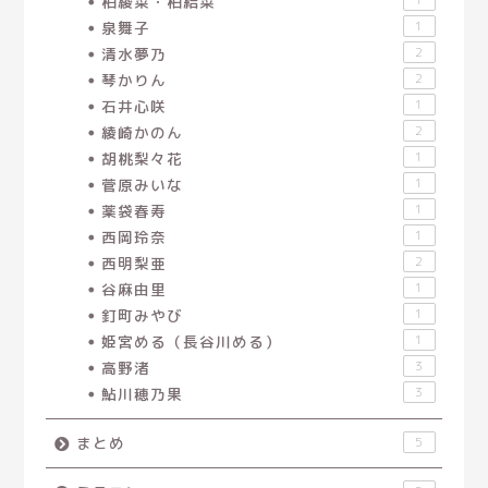
柏綾菜・柏結菜
泉舞子
1
清水夢乃
2
琴かりん
2
石井心咲
1
綾崎かのん
2
胡桃梨々花
1
菅原みいな
1
薬袋春寿
1
西岡玲奈
1
西明梨亜
2
谷麻由里
1
釘町みやび
1
姫宮める（長谷川める）
1
高野渚
3
鮎川穂乃果
3
まとめ
5