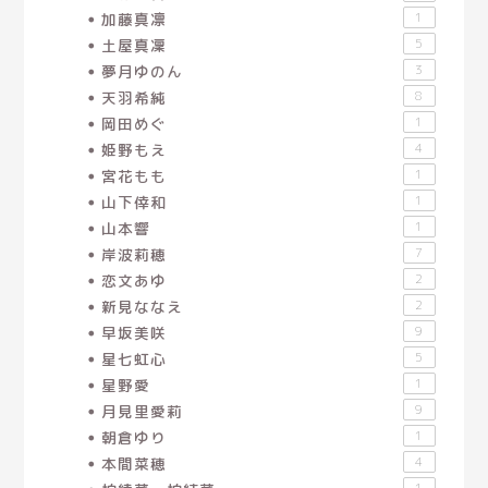
加藤真凛
1
土屋真凜
5
夢月ゆのん
3
天羽希純
8
岡田めぐ
1
姫野もえ
4
宮花もも
1
山下倖和
1
山本響
1
岸波莉穂
7
恋文あゆ
2
新見ななえ
2
早坂美咲
9
星七虹心
5
星野愛
1
月見里愛莉
9
朝倉ゆり
1
本間菜穂
4
1