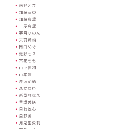
前野えま
加藤友香
加藤真凛
土屋真凜
夢月ゆのん
天羽希純
岡田めぐ
姫野もえ
宮花もも
山下倖和
山本響
岸波莉穂
恋文あゆ
新見ななえ
早坂美咲
星七虹心
星野愛
月見里愛莉