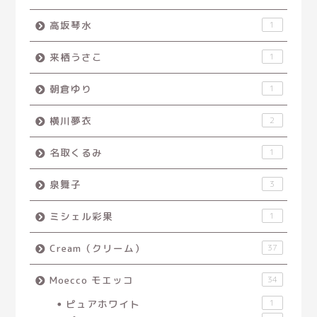
高坂琴水
1
来栖うさこ
1
朝倉ゆり
1
横川夢衣
2
名取くるみ
1
泉舞子
3
ミシェル彩果
1
Cream（クリーム）
37
Moecco モエッコ
34
ピュアホワイト
1