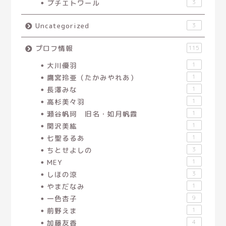
プチエトワール
3
Uncategorized
3
プロフ情報
115
大川優羽
1
鷹宮玲亜（たかみやれあ）
1
長澤みな
1
高杉美々羽
1
瀬谷帆珂 旧名・如月帆霞
1
関沢美紘
1
七聖るるあ
1
ちとせよしの
3
MEY
1
しほの涼
3
やまだなみ
1
一色杏子
9
前野えま
1
加藤友香
4