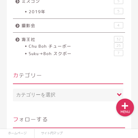
ミスコン
5
2019年
5
撮影会
4
海王社
32
Chu Boh チューボー
25
Suku→Boh スクボー
7
ホームページ
カテゴリー
サイト内マップ
カ
テ
ゴ
リ
MENU
ー
フォローする
ホームページ
サイト内マップ
Twitter