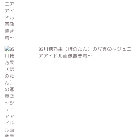
鮎川穂乃果（ほのたん）の写真②～ジュニ
アアイドル画像置き場～