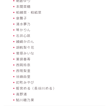
朝倉ゆり
本間菜穂
柏綾菜・柏結菜
泉舞子
清水夢乃
琴かりん
石井心咲
綾崎かのん
胡桃梨々花
菅原みいな
薬袋春寿
西岡玲奈
西明梨亜
谷麻由里
釘町みやび
姫宮める（長谷川める）
高野渚
鮎川穂乃果