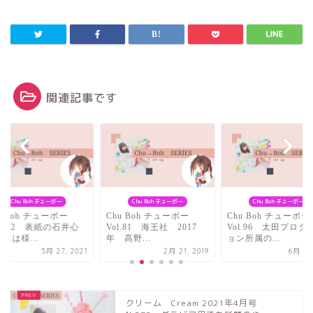
関連記事です
Chu Boh チューボー
Chu Boh チューボー
Chu Boh チューボー
u Boh チューボー
Chu Boh チューボー
Chu Boh チューボー
l.102 表紙の石井心
Vol.81 海王社 2017
Vol.96 太田プロダ
んは様...
年 高野...
ョン所属の...
5月 27, 2021
2月 21, 2019
6月 1, 
クリーム Cream 2021年4月号