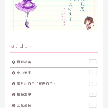
カテゴリー
尾崎裕美
1
小山亜実
1
豊谷小百合（桜田百合）
1
成瀬友里
1
三花愛良
2