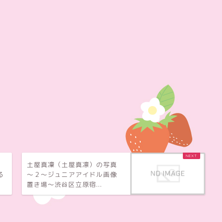
）
土屋真凜（土屋真凛）の写真
る
～２～ジュニアアイドル画像
置き場～渋谷区立原宿...