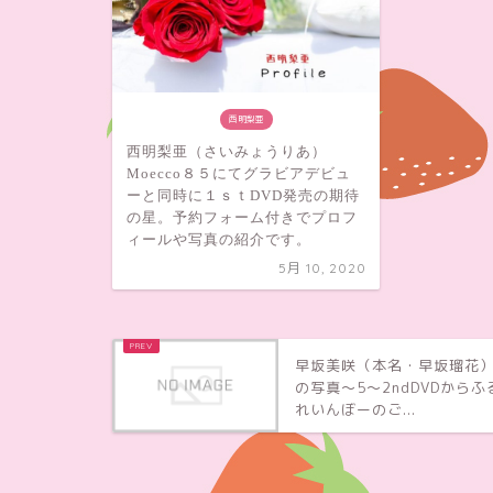
西明梨亜
西明梨亜（さいみょうりあ）
Moecco８５にてグラビアデビュ
ーと同時に１ｓｔDVD発売の期待
の星。予約フォーム付きでプロフ
ィールや写真の紹介です。
5月 10, 2020
早坂美咲（本名・早坂瑠花
の写真～5～2ndDVDからふ
れいんぼーのご...