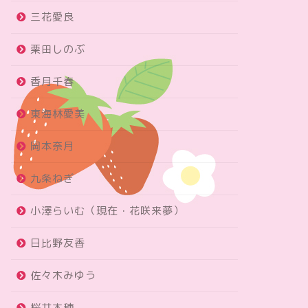
三花愛良
栗田しのぶ
香月千春
東海林愛美
岡本奈月
九条ねぎ
小澤らいむ（現在・花咲来夢）
日比野友香
佐々木みゆう
桜井木穂