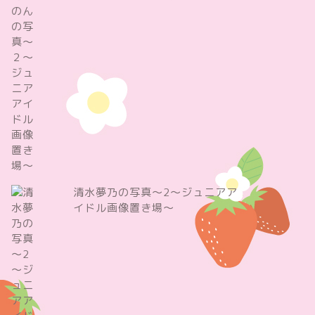
清水夢乃の写真～2～ジュニアア
イドル画像置き場～